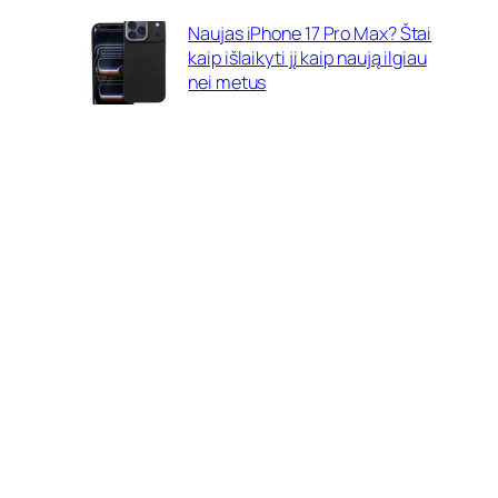
Naujas iPhone 17 Pro Max? Štai
kaip išlaikyti jį kaip naują ilgiau
nei metus