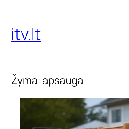
Eiti
prie
turinio
itv.lt
Žyma:
apsauga