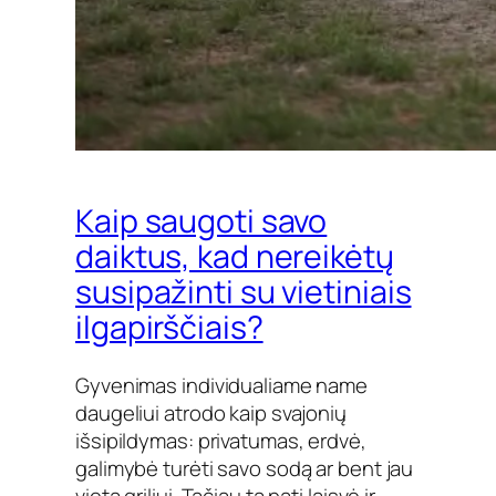
Kaip saugoti savo
daiktus, kad nereikėtų
susipažinti su vietiniais
ilgapirščiais?
Gyvenimas individualiame name
daugeliui atrodo kaip svajonių
išsipildymas: privatumas, erdvė,
galimybė turėti savo sodą ar bent jau
vietą griliui. Tačiau ta pati laisvė ir