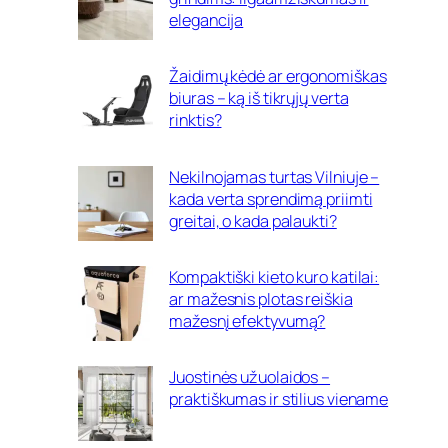
elegancija
Žaidimų kėdė ar ergonomiškas
biuras – ką iš tikrųjų verta
rinktis?
Nekilnojamas turtas Vilniuje –
kada verta sprendimą priimti
greitai, o kada palaukti?
Kompaktiški kieto kuro katilai:
ar mažesnis plotas reiškia
mažesnį efektyvumą?
Juostinės užuolaidos –
praktiškumas ir stilius viename