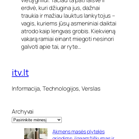
erdvė, kuri džiugina jus, dažnai
traukia ir mažiau lauktus lankytojus –
vagis, kuriems jūsų asmeniniai daiktai
atrodo kaip lengvas grobis. Kiekvieną
vakarą ramiai einant miegoti nesinori
galvoti apie tai, ar ryte…
itv.lt
Informacija, Technologijos, Verslas
Archyvai
Akmens masės plytelės
grindims: ilgaamžiškumas ir