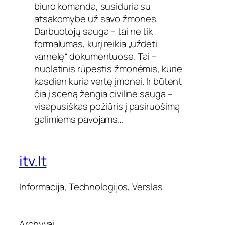
biuro komanda, susiduria su
atsakomybe už savo žmones.
Darbuotojų sauga – tai ne tik
formalumas, kurį reikia „uždėti
varnelę“ dokumentuose. Tai –
nuolatinis rūpestis žmonėmis, kurie
kasdien kuria vertę įmonei. Ir būtent
čia į sceną žengia civilinė sauga –
visapusiškas požiūris į pasiruošimą
galimiems pavojams…
itv.lt
Informacija, Technologijos, Verslas
Archyvai