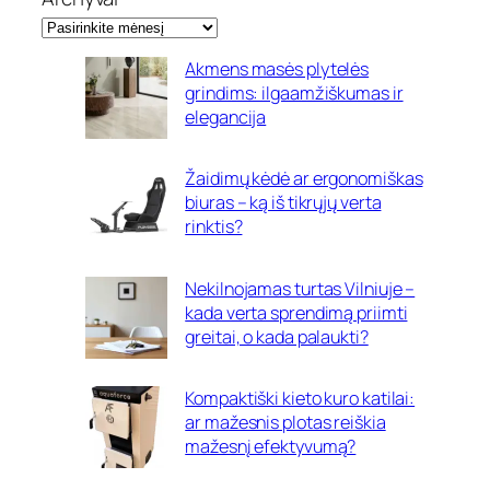
Akmens masės plytelės
grindims: ilgaamžiškumas ir
elegancija
Žaidimų kėdė ar ergonomiškas
biuras – ką iš tikrųjų verta
rinktis?
Nekilnojamas turtas Vilniuje –
kada verta sprendimą priimti
greitai, o kada palaukti?
Kompaktiški kieto kuro katilai:
ar mažesnis plotas reiškia
mažesnį efektyvumą?