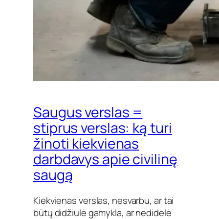
Saugus verslas =
stiprus verslas: ką turi
žinoti kiekvienas
darbdavys apie civilinę
saugą
Kiekvienas verslas, nesvarbu, ar tai
būtų didžiulė gamykla, ar nedidelė