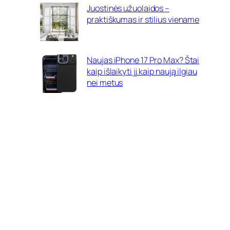
Juostinės užuolaidos –
praktiškumas ir stilius viename
Naujas iPhone 17 Pro Max? Štai
kaip išlaikyti jį kaip naują ilgiau
nei metus