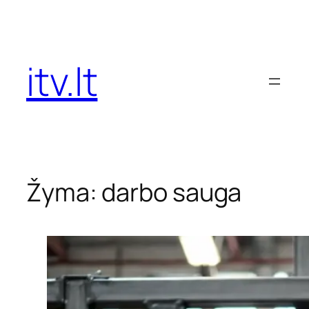
Eiti
prie
turinio
itv.lt
Žyma:
darbo sauga