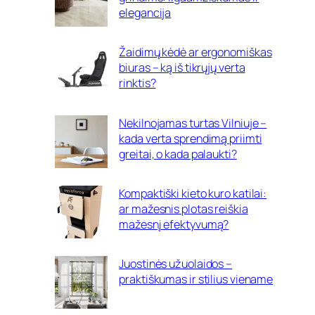
elegancija
Žaidimų kėdė ar ergonomiškas
biuras – ką iš tikrųjų verta
rinktis?
Nekilnojamas turtas Vilniuje –
kada verta sprendimą priimti
greitai, o kada palaukti?
Kompaktiški kieto kuro katilai:
ar mažesnis plotas reiškia
mažesnį efektyvumą?
Juostinės užuolaidos –
praktiškumas ir stilius viename