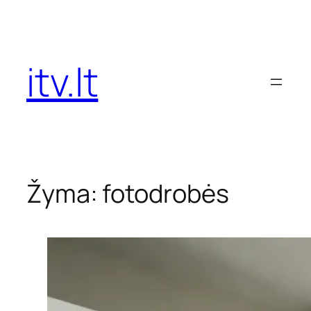
Eiti
prie
turinio
itv.lt
Žyma:
fotodrobės