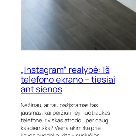
„Instagram“ realybė: Iš
telefono ekrano – tiesiai
ant sienos
Nežinau, ar tau pažįstamas tas
jausmas, kai peržiūrinėji nuotraukas
telefone ir viskas atrodo… per daug
kasdieniška? Viena akimirka prie
kavos puodelio, kita – susivėlęs