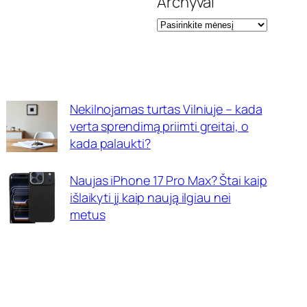
Archyvai
Nekilnojamas turtas Vilniuje – kada
verta sprendimą priimti greitai, o
kada palaukti?
Naujas iPhone 17 Pro Max? Štai kaip
išlaikyti jį kaip naują ilgiau nei
metus