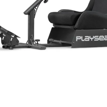
gal
Spr
dal
sti