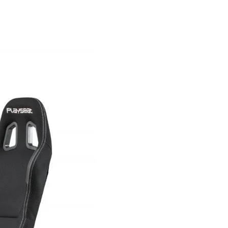
idimų kėdė ar
gonomiškas biuras – ką
 tikrųjų verta rinktis?
ėjimas tapo mūsų laikų rykšte, o
uviai, vis daugiau laiko
leidžiantys prie ekranų, tai jaučia
o kailiu. Nesvarbu, ar tai būtų
uonios valandos nuotolinio darbo
buto, ar ilgos naktys bandant įveikti
jausią virtualų lygį, kūnas