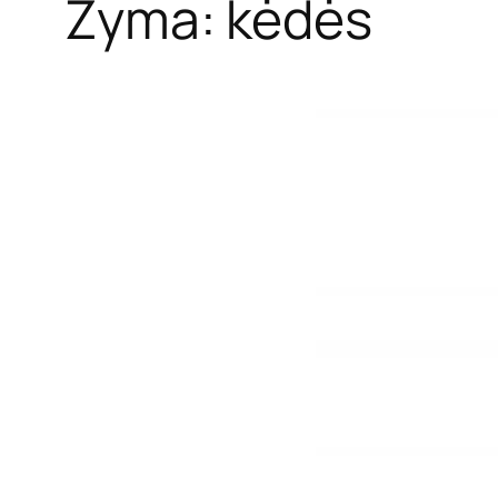
Žyma:
kėdės