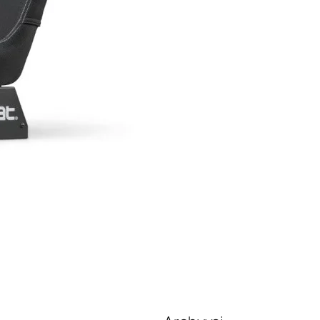
iausiai pradeda siųsti signalus.
ando tempimas, apatinės nugaros
ies maudimas ir tas keistas
ngulys kojose – tai ne senatvės…