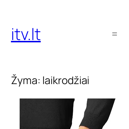
Eiti
prie
turinio
itv.lt
Žyma:
laikrodžiai