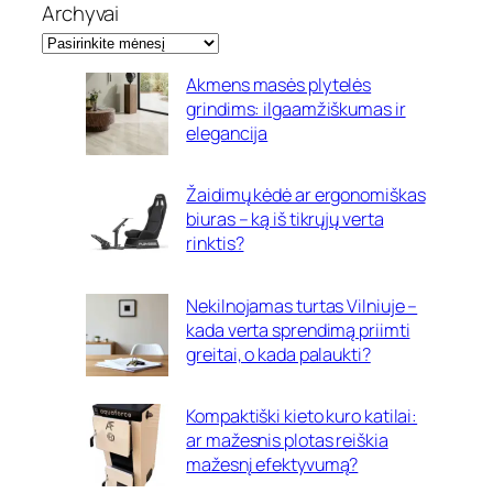
Archyvai
Akmens masės plytelės
grindims: ilgaamžiškumas ir
elegancija
Žaidimų kėdė ar ergonomiškas
biuras – ką iš tikrųjų verta
rinktis?
Nekilnojamas turtas Vilniuje –
kada verta sprendimą priimti
greitai, o kada palaukti?
Kompaktiški kieto kuro katilai:
ar mažesnis plotas reiškia
mažesnį efektyvumą?