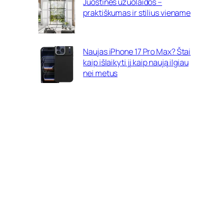
Juostinės užuolaidos –
praktiškumas ir stilius viename
Naujas iPhone 17 Pro Max? Štai
kaip išlaikyti jį kaip naują ilgiau
nei metus