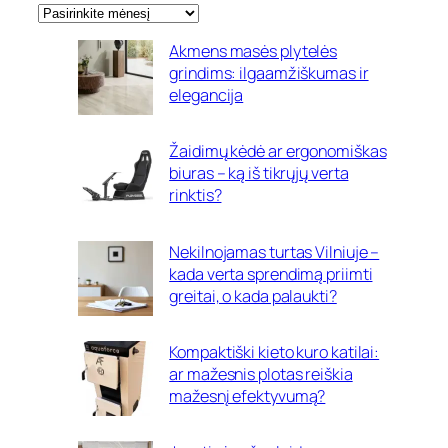
Akmens masės plytelės
grindims: ilgaamžiškumas ir
elegancija
Žaidimų kėdė ar ergonomiškas
biuras – ką iš tikrųjų verta
rinktis?
Nekilnojamas turtas Vilniuje –
kada verta sprendimą priimti
greitai, o kada palaukti?
Kompaktiški kieto kuro katilai:
ar mažesnis plotas reiškia
mažesnį efektyvumą?