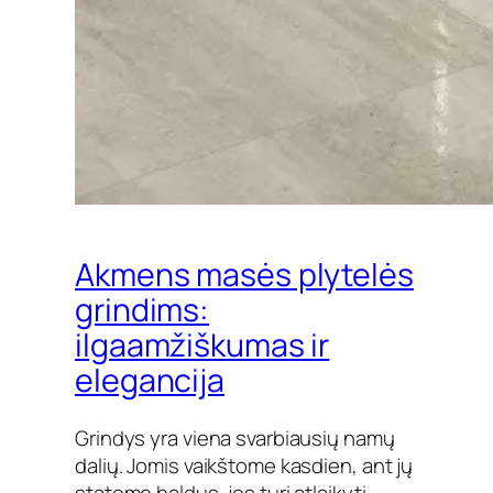
Akmens masės plytelės
grindims:
ilgaamžiškumas ir
elegancija
Grindys yra viena svarbiausių namų
dalių. Jomis vaikštome kasdien, ant jų
statome baldus, jos turi atlaikyti