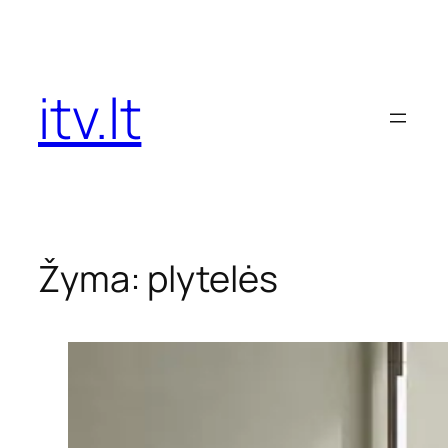
Eiti
prie
turinio
itv.lt
Žyma:
plytelės