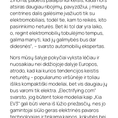
atsiras daugiau ribojimų, pavyzdžiui, į miestų
centrines dalis galėsime įvažiuoti tik su
elektromobiliais, todėl tie, kam to reikės, kito
pasirinkimo neturės. Bet iki tol dar yra laiko,
o, regint elektromobilių tobulėjimo tempus,
galima manyti, kad jų galimybės bus dar
didesnės“, – svarsto automobilių ekspertas.
Nors mūsų šalyje pokyčiai vyksta lėčiau ir
nuosaikiau nei didžiojoje dalyje Europos,
atrodo, kad kai kurios tendencijos keistis
neturėtų – populiarumo viršūnėje ir toliau
išliks kompaktiški modeliai, bet vis daugiau jų
bus varomi tik elektra. „Electrifying.com“
svarsto, jog būtent tokie modeliai kaip „Kia
EV3“ gali būti viena iš lūžio priežasčių, nes jo
gamintojai siūlo geras elektrinės pavaros
technologijas ir tinkamą kainos, kokybės bei