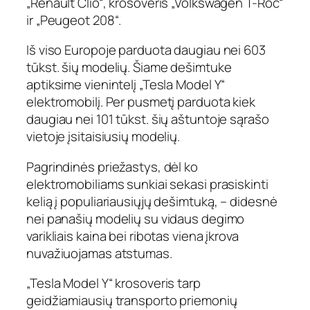
„Renault Clio“, krosoveris „Volkswagen T-Roc“
ir „Peugeot 208“.
Iš viso Europoje parduota daugiau nei 603
tūkst. šių modelių. Šiame dešimtuke
aptiksime vienintelį „Tesla Model Y“
elektromobilį. Per pusmetį parduota kiek
daugiau nei 101 tūkst. šių aštuntoje sąrašo
vietoje įsitaisiusių modelių.
Pagrindinės priežastys, dėl ko
elektromobiliams sunkiai sekasi prasiskinti
kelią į populiariausiųjų dešimtuką, – didesnė
nei panašių modelių su vidaus degimo
varikliais kaina bei ribotas viena įkrova
nuvažiuojamas atstumas.
„Tesla Model Y“ krosoveris tarp
geidžiamiausių transporto priemonių