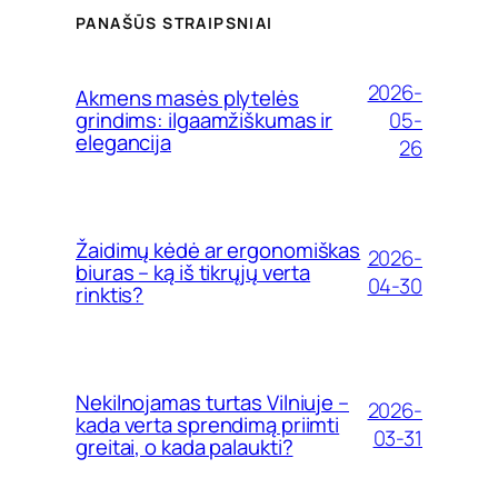
PANAŠŪS STRAIPSNIAI
2026-
Akmens masės plytelės
05-
grindims: ilgaamžiškumas ir
elegancija
26
Žaidimų kėdė ar ergonomiškas
2026-
biuras – ką iš tikrųjų verta
04-30
rinktis?
Nekilnojamas turtas Vilniuje –
2026-
kada verta sprendimą priimti
03-31
greitai, o kada palaukti?