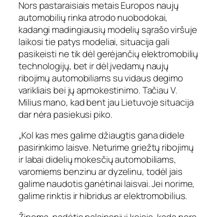
Nors pastaraisiais metais Europos naujų
automobilių rinka atrodo nuobodokai,
kadangi madingiausių modelių sąrašo viršuje
laikosi tie patys modeliai, situacija gali
pasikeisti ne tik dėl gerėjančių elektromobilių
technologijų, bet ir dėl įvedamų naujų
ribojimų automobiliams su vidaus degimo
varikliais bei jų apmokestinimo. Tačiau V.
Milius mano, kad bent jau Lietuvoje situacija
dar nėra pasiekusi piko.
„Kol kas mes galime džiaugtis gana didele
pasirinkimo laisve. Neturime griežtų ribojimų
ir labai didelių mokesčių automobiliams,
varomiems benzinu ar dyzelinu, todėl jais
galime naudotis ganėtinai laisvai. Jei norime,
galime rinktis ir hibridus ar elektromobilius.
Žinoma, padėtis palaipsniui keisis, kada nors