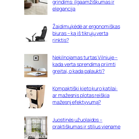
grindims: ilgaamžiškumas ir
elegancija
Žaidimų kėdė ar ergonomiškas
biuras – ką iš tikrųjų verta
rinktis?
Nekilnojamas turtas Vilniuje –
kada verta sprendimą priimti
greitai, o kada palaukti?
Kompaktiški kieto kuro katilai:
ar mažesnis plotas reiškia
mažesnį efektyvumą?
Juostinės užuolaidos –
praktiškumas ir stilius viename