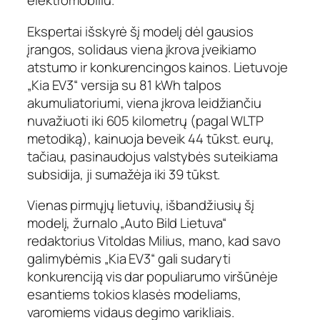
elektromobiliu.
Ekspertai išskyrė šį modelį dėl gausios
įrangos, solidaus viena įkrova įveikiamo
atstumo ir konkurencingos kainos. Lietuvoje
„Kia EV3“ versija su 81 kWh talpos
akumuliatoriumi, viena įkrova leidžiančiu
nuvažiuoti iki 605 kilometrų (pagal WLTP
metodiką), kainuoja beveik 44 tūkst. eurų,
tačiau, pasinaudojus valstybės suteikiama
subsidija, ji sumažėja iki 39 tūkst.
Vienas pirmųjų lietuvių, išbandžiusių šį
modelį, žurnalo „Auto Bild Lietuva“
redaktorius Vitoldas Milius, mano, kad savo
galimybėmis „Kia EV3“ gali sudaryti
konkurenciją vis dar populiarumo viršūnėje
esantiems tokios klasės modeliams,
varomiems vidaus degimo varikliais.