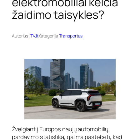
elektromobiliai keičia
žaidimo taisykles?
Autorius:
ITV.lt
Kategorija:
Transportas
Žvelgiant į Europos naujų automobilių
pardavimo statistiką, galima pastebėti, kad