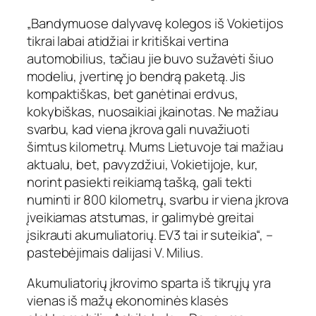
„Bandymuose dalyvavę kolegos iš Vokietijos
tikrai labai atidžiai ir kritiškai vertina
automobilius, tačiau jie buvo sužavėti šiuo
modeliu, įvertinę jo bendrą paketą. Jis
kompaktiškas, bet ganėtinai erdvus,
kokybiškas, nuosaikiai įkainotas. Ne mažiau
svarbu, kad viena įkrova gali nuvažiuoti
šimtus kilometrų. Mums Lietuvoje tai mažiau
aktualu, bet, pavyzdžiui, Vokietijoje, kur,
norint pasiekti reikiamą tašką, gali tekti
numinti ir 800 kilometrų, svarbu ir viena įkrova
įveikiamas atstumas, ir galimybė greitai
įsikrauti akumuliatorių. EV3 tai ir suteikia“, –
pastebėjimais dalijasi V. Milius.
Akumuliatorių įkrovimo sparta iš tikrųjų yra
vienas iš mažų ekonominės klasės