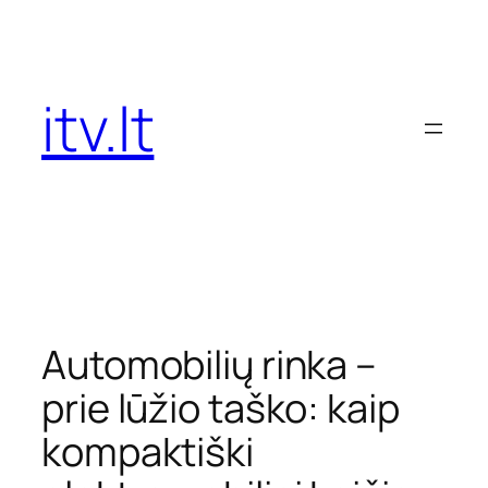
Eiti
prie
turinio
itv.lt
Automobilių rinka –
prie lūžio taško: kaip
kompaktiški