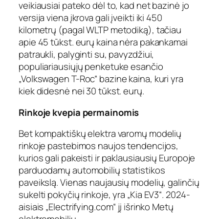
veikiausiai pateko dėl to, kad net bazinė jo
versija viena įkrova gali įveikti iki 450
kilometrų (pagal WLTP metodiką), tačiau
apie 45 tūkst. eurų kaina nėra pakankamai
patraukli, palyginti su, pavyzdžiui,
populiariausiųjų penketuke esančio
„Volkswagen T-Roc“ bazine kaina, kuri yra
kiek didesnė nei 30 tūkst. eurų.
Rinkoje kvepia permainomis
Bet kompaktiškų elektra varomų modelių
rinkoje pastebimos naujos tendencijos,
kurios gali pakeisti ir paklausiausių Europoje
parduodamų automobilių statistikos
paveikslą. Vienas naujausių modelių, galinčių
sukelti pokyčių rinkoje, yra „Kia EV3“. 2024-
aisiais „Electrifying.com“ jį išrinko Metų