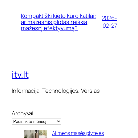
Kompaktiški kieto kuro katilai:
2026-
ar mažesnis plotas reiškia
02-27
mažesnį efektyvumą?
itv.lt
Informacija, Technologijos, Verslas
Archyvai
Akmens masės plytelės