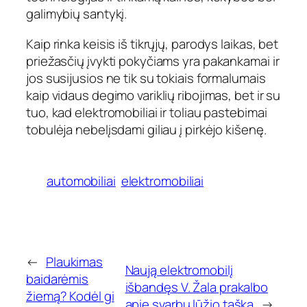
galimybių santykį.
Kaip rinka keisis iš tikrųjų, parodys laikas, bet
priežasčių įvykti pokyčiams yra pakankamai ir
jos susijusios ne tik su tokiais formalumais
kaip vidaus degimo variklių ribojimas, bet ir su
tuo, kad elektromobiliai ir toliau pastebimai
tobulėja nebelįsdami giliau į pirkėjo kišenę.
automobiliai
elektromobiliai
←
Plaukimas
Naują elektromobilį
baidarėmis
išbandęs V. Žala prakalbo
žiemą? Kodėl gi
apie svarbų lūžio tašką
→