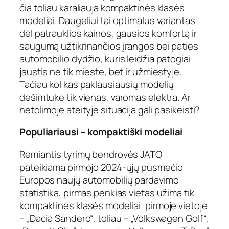
čia toliau karaliauja kompaktinės klasės
modeliai. Daugeliui tai optimalus variantas
dėl patrauklios kainos, gausios komfortą ir
saugumą užtikrinančios įrangos bei paties
automobilio dydžio, kuris leidžia patogiai
jaustis ne tik mieste, bet ir užmiestyje.
Tačiau kol kas paklausiausių modelių
dešimtuke tik vienas, varomas elektra. Ar
netolimoje ateityje situacija gali pasikeisti?
Populiariausi – kompaktiški modeliai
Remiantis tyrimų bendrovės JATO
pateikiama pirmojo 2024-ųjų pusmečio
Europos naujų automobilių pardavimo
statistika, pirmas penkias vietas užima tik
kompaktinės klasės modeliai: pirmoje vietoje
– „Dacia Sandero“, toliau – „Volkswagen Golf“,