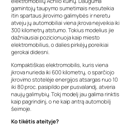
elektromobilių Achilo kulnų. Dauguma
gamintojų taupymo sumetimais nesuteikia
itin spartaus įkrovimo galimybės ir neretu
atveju jų automobiliai viena įkrova neįveikia iki
300 kilometrų atstumo. Tokius modelius jie
dažniausiai pozicionuoja kaip miesto
elektromobilius, o dalies pirkėjų poreikiai
gerokai didesni.
Kompaktiškas elektromobilis, kuris viena
įkrova nurieda iki 600 kilometrų, o sparčiojo
įkrovimo stotelėje energijos atsargas nuo 10
iki 80 proc. pasipildo per pusvalandį, atveria
naujų galimybių. Tokį modelį jau galima rinktis
kaip pagrindinį, o ne kaip antrą automobilį
šeimoje.
Ko tikėtis ateityje?